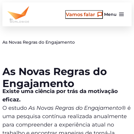
Pular
para
Vamos falar
Menu
o
conteúdo
As Novas Regras do Engajamento
As Novas Regras do
Engajamento
Existe uma ciência por trás da motivação
eficaz.
O estudo
As Novas Regras do Engajamento®
é
uma pesquisa contínua realizada anualmente
para compreender a experiência atual no
trabalho e encontrar maneiras de torná-la