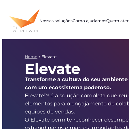
Pular
para
o
Nossas soluções
Como ajudamos
Quem ate
conteúdo
Home
Elevate
Elevate
Transforme a cultura do seu ambiente 
com um ecossistema poderoso.
Elevate™ é a solução completa que reú
elementos para o engajamento de colab
equipes de vendas.
O Elevate permite reconhecer desemp
extraordinários e marcos importantes d