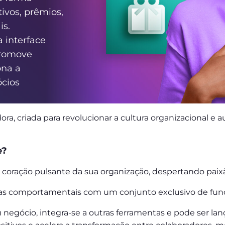
ivos, prêmios,
is.
 interface
 promove
na a
ócios
ora, criada para revolucionar a cultura organizacional 
e?
o coração pulsante da sua organização, despertando paixã
ças comportamentais com um conjunto exclusivo de func
u negócio, integra-se a outras ferramentas e pode ser 