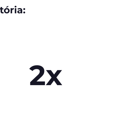
ória:
2x