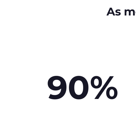
As m
90%