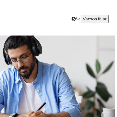
Search
Vamos falar
Select
your
region