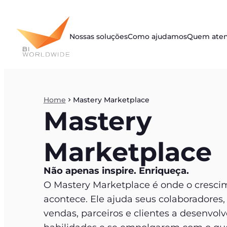
Pular
para
o
Nossas soluções
Como ajudamos
Quem ate
conteúdo
Home
Mastery Marketplace
Mastery
Marketplace
Não apenas inspire. Enriqueça.
O Mastery Marketplace é onde o cresci
acontece. Ele ajuda seus colaboradores,
vendas, parceiros e clientes a desenvol