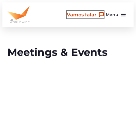
Pular
para
Vamos falar
Menu
o
conteúdo
Meetings & Events