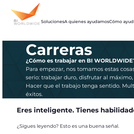
Saltar
al
contenido
Soluciones
A quienes ayudamos
Cómo ayu
Carreras
¿Cómo es trabajar en BI WORLDWIDE
Para empezar, nos tomamos estas cosa
serio: trabajar duro, disfrutar al máximo,
Hacer que el trabajo tenga sentido. Multi
éxitos.
Eres inteligente. Tienes habilidade
¿Sigues leyendo? Esto es una buena señal.