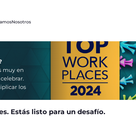
damos
Nosotros
?
s muy en
 celebrar.
plicar los
s. Estás listo para un desafío.