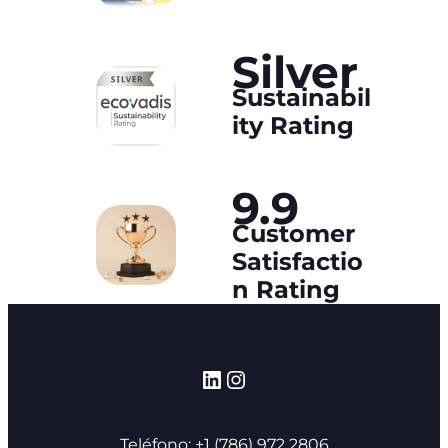
Silver
Sustainabil
ity Rating
9.9
Customer
Satisfactio
n Rating
LinkedIn
Instagram
Teléfono: +1 (786) 972 2806