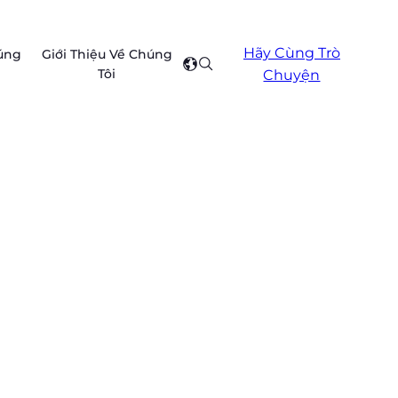
Hãy Cùng Trò
úng
Giới Thiệu Về Chúng
Search
Select
Tôi
Chuyện
your
region