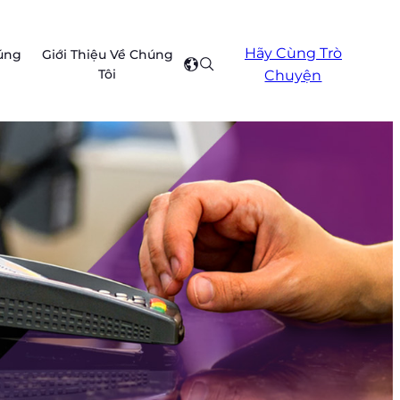
Hãy Cùng Trò
úng
Giới Thiệu Về Chúng
Search
Select
Tôi
Chuyện
your
region