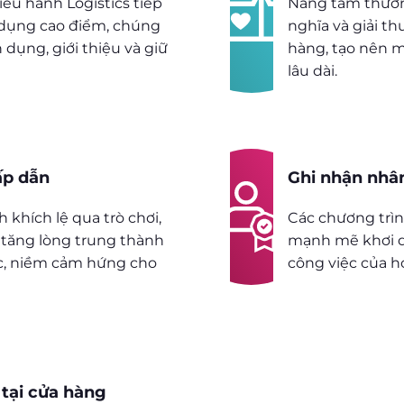
ều hành Logistics tiếp
Nâng tầm thươn
 dụng cao điểm, chúng
nghĩa và giải t
 dụng, giới thiệu và giữ
hàng, tạo nên m
lâu dài.
ấp dẫn
Ghi nhận nhâ
 khích lệ qua trò chơi,
Các chương trì
a tăng lòng trung thành
mạnh mẽ khơi d
ực, niềm cảm hứng cho
công việc của h
 tại cửa hàng