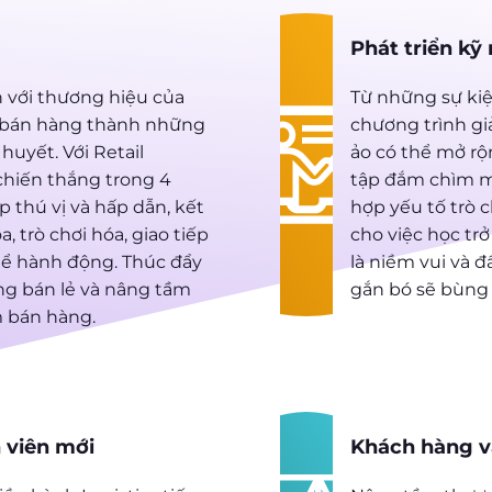
Phát triển kỹ
 với thương hiệu của
Từ những sự kiệ
n bán hàng thành những
chương trình gi
huyết. Với Retail
ảo có thể mở rộ
chiến thắng trong 4
tập đắm chìm ma
 thú vị và hấp dẫn, kết
hợp yếu tố trò 
, trò chơi hóa, giao tiếp
cho việc học trở
hể hành động. Thúc đẩy
là niềm vui và đ
ong bán lẻ và nâng tầm
gắn bó sẽ bùng 
m bán hàng.
 viên mới
Khách hàng v