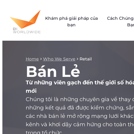
Skip
to
Khám phá giải pháp của
Cách Chúng 
content
bạn
Bạ
Home
Who We Serve
Retail
Bán Lẻ
Từ những viên gạch đến thế giới số hóa
mới
Chúng tôi là những chuyên gia về thay đ
những kết quả đã được kiểm chứng, sẵn
các nhà bán lẻ mở rộng mạng lưới khá
kênh và khơi dậy cảm hứng cho toàn th
trong tổ chức.