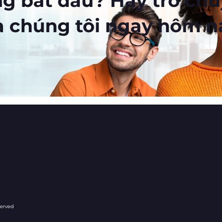
ng bắt đầu? Hãy trò chu
a chúng tôi ngay hôm n
served