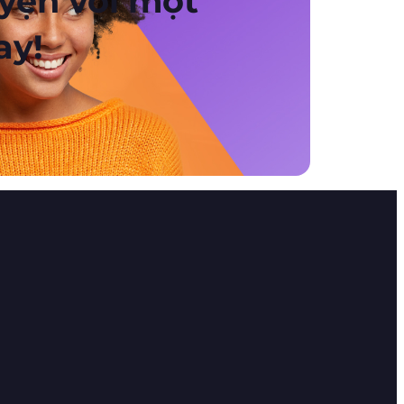
yện với một
ay!