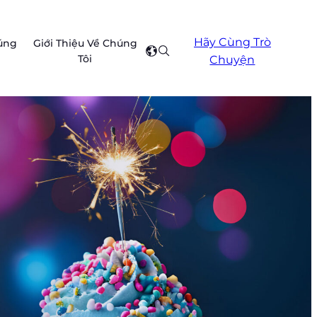
Hãy Cùng Trò
úng
Giới Thiệu Về Chúng
Search
Select
Tôi
Chuyện
your
region