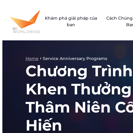
Skip
to
Khám phá giải pháp của
Cách Chúng 
content
bạn
Bạ
Home
Service Anniversary Programs
Chương Trình
Khen Thưởng
Thâm Niên C
Hiến