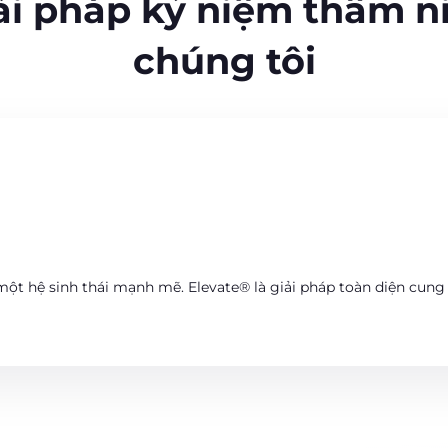
i pháp kỷ niệm thâm n
chúng tôi
 một hệ sinh thái mạnh mẽ. Elevate® là giải pháp toàn diện cun