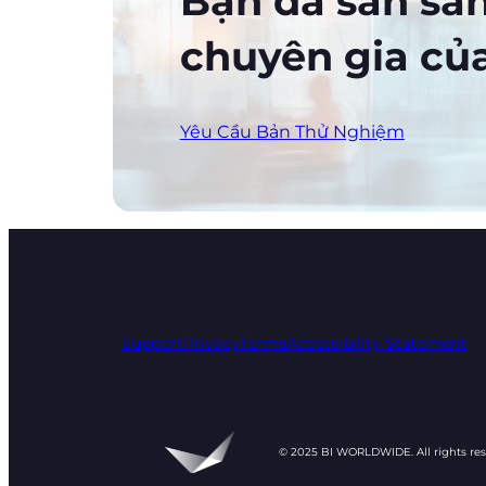
Bạn đã sẵn sà
chuyên gia củ
Yêu Cầu Bản Thử Nghiệm
Support
Privacy
Terms
Accessibility Statement
© 2025 BI WORLDWIDE. All rights re