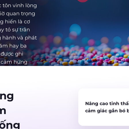
c tôn vinh lòng
iờ quan trọng
g hiến là cơ
y tỏ sự trân
g hành và phát
năm hay ba
 được ghi
y cảm hứng
ơng
Nâng cao tinh thầ
ệm
cảm giác gắn bó 
Cống