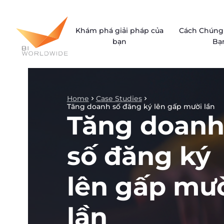
Skip
to
Khám phá giải pháp của
Cách Chúng 
content
bạn
Bạ
Home
Case Studies
Tăng doanh số đăng ký lên gấp mười lần
Tăng doan
số đăng ký
lên gấp mư
lần