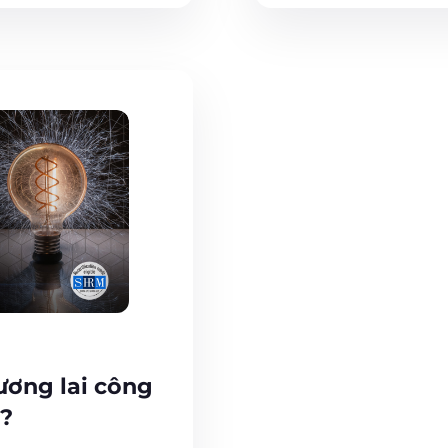
ương lai công
o?