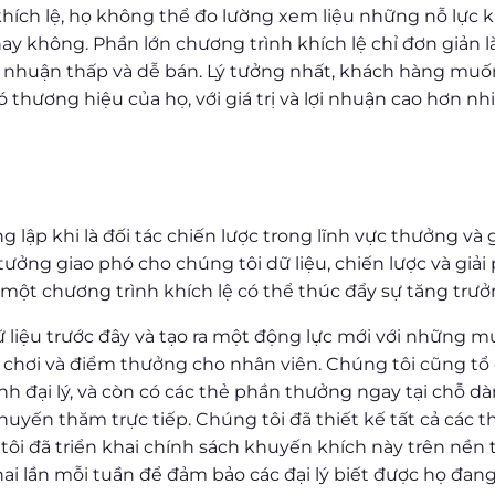
khích lệ, họ không thể đo lường xem liệu những nỗ lực 
y không. Phần lớn chương trình khích lệ chỉ đơn giản là 
ợi nhuận thấp và dễ bán. Lý tưởng nhất, khách hàng muố
 thương hiệu của họ, với giá trị và lợi nhuận cao hơn nh
g lập khi là đối tác chiến lược trong lĩnh vực thưởng và
ưởng giao phó cho chúng tôi dữ liệu, chiến lược và giả
một chương trình khích lệ có thể thúc đẩy sự tăng trư
ữ liệu trước đây và tạo ra một động lực mới với những 
 chơi và điểm thưởng cho nhân viên. Chúng tôi cũng tổ
nh đại lý, và còn có các thẻ phần thưởng ngay tại chỗ 
uyến thăm trực tiếp. Chúng tôi đã thiết kế tất cả các t
 tôi đã triển khai chính sách khuyến khích này trên nề
 hai lần mỗi tuần để đảm bảo các đại lý biết được họ đa