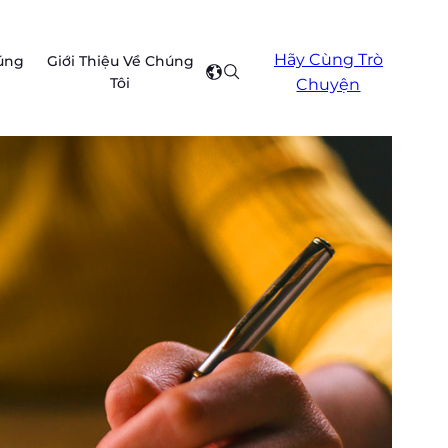
Hãy Cùng Trò
úng
Giới Thiệu Về Chúng
Search
Select
Tôi
Chuyện
your
region