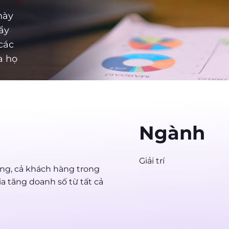
này
ẩy
các
a họ
Ngành
Giải trí
àng, cả khách hàng trong
ia tăng doanh số từ tất cả